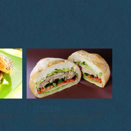
泛巴涅特
口都有多
法式外带三明治，填有金枪鱼、蔬菜和
第戎醋汁，塞进酸面包的硬壳里。