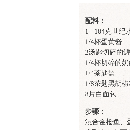
配料：
1 - 184克
1/4杯蛋黄酱
2汤匙切碎的
1/4杯切碎的
1/4茶匙盐
1/8茶匙黑胡
8片白面包
步骤：
混合金枪鱼、