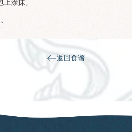
包上涂抹。
治。
返回食谱