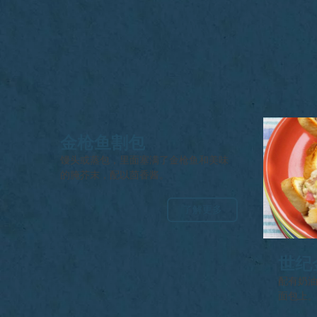
金枪鱼割包
馒头或蒸包，里面塞满了金枪鱼和美味
的腌芥末，配以茴香酱。
了解更多
世纪
配有奶
面包上