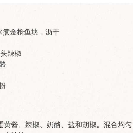
世纪水煮金枪鱼块，沥干
罐头辣椒
奶酪
椒粉
蛋黄酱、辣椒、奶酪、盐和胡椒。混合均匀