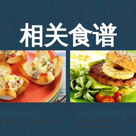
相关食谱
金枪鱼王吐司
金枪鱼夏威夷汉堡
油酱的金枪鱼块，铺在酥脆的烤
肉质丰富的金枪鱼汉堡，每一
。
汁的烤菠萝的爆发。