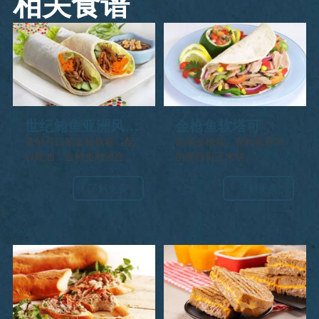
相关食谱
世纪鲔鱼亚洲风味
金枪鱼软塔可
卷
浓郁可口的金枪鱼卷，配
装满金枪鱼、香料和香草
以蚝油、金枪鱼和混合蔬
的墨西哥玉米饼。
菜。
了解更多
了解更多