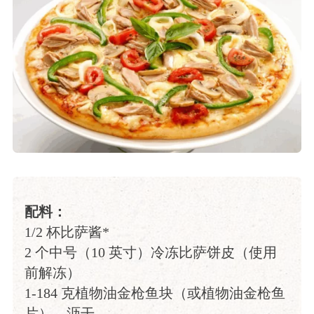
配料：
1/2 杯比萨酱*
2 个中号（10 英寸）冷冻比萨饼皮（使用
前解冻）
1-184 克植物油金枪鱼块（或植物油金枪鱼
片），沥干