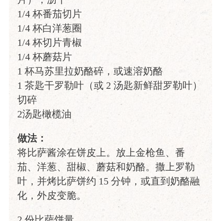
1/4 杯番茄切片
1/4 杯白洋葱圈
1/4 杯切片青椒
1/4 杯蘑菇片
1 杯马苏里拉奶酪碎，或速溶奶酪
1 茶匙干罗勒叶（或 2 汤匙新鲜甜罗勒叶）
切碎
2汤匙橄榄油
做法：
将比萨酱涂在饼皮上。放上金枪鱼、番
茄、洋葱、甜椒、蘑菇和奶酪。撒上罗勒
叶，并烤比萨饼约 15 分钟，或直到奶酪融
化，外皮变脆。
2 份比萨饼量。