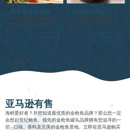
香草金枪鱼面包
世纪鲔鱼烤芝士三
明治
烤法式面包片上铺满有香
世纪金枪鱼烤奶酪三明治
气的金枪鱼和蛋黄酱混合
将丰富的世纪金枪鱼片和
物的开放式三明治。
熔化奶酪的舒适口感融入
酸面包中。这款奶油涂
了解更多
了解更多
抹、烤至完美的奢华三明
治，为经典的舒适食物带
来了愉快的变化
1
2
3
4
5
亚马逊有售
海鲜爱好者？并想知道最优质的金枪鱼品牌？那么您一定
会想起世纪鲔鱼。领先的金枪鱼罐头品牌拥有您追寻的一
切 - 口味、香料及完美的金枪鱼质地。立即在亚马逊购买