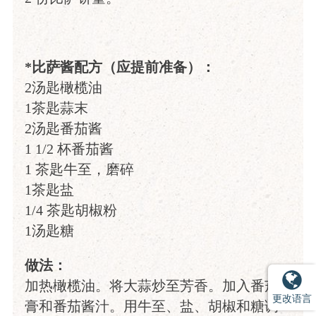
*比萨酱配方（应提前准备）：
2汤匙橄榄油
1茶匙蒜末
2汤匙番茄酱
1 1/2 杯番茄酱
1 茶匙牛至，磨碎
1茶匙盐
1/4 茶匙胡椒粉
1汤匙糖
做法：
加热橄榄油。将大蒜炒至芳香。加入番茄
更改语言
膏和番茄酱汁。用牛至、盐、胡椒和糖调