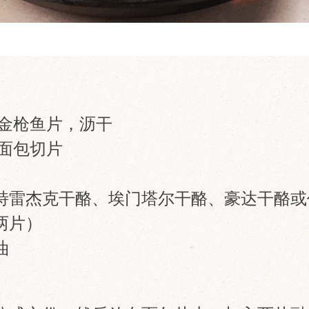
克油浸金枪鱼片，沥干
或面包切片
特雷杰克干酪、埃门塔尔干酪、豪达干酪或
两片）
油