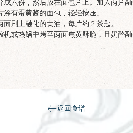
鱼片分成六份，然后放在面包片上。加入两片
一片涂有蛋黄酱的面包，轻轻按压。
的两面刷上融化的黄油，每片约 2 茶匙。
治压榨机或热锅中烤至两面焦黄酥脆，且奶酪
返回食谱