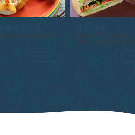
金枪鱼王吐司
泛巴涅特
油酱的金枪鱼块，铺在酥脆的烤
法式外带三明治，填有金枪鱼
。
第戎醋汁，塞进酸面包的硬壳
了解更多
了