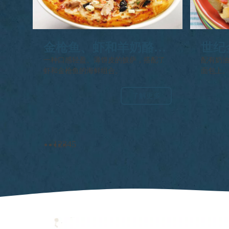
金枪鱼、虾和羊奶酪披
世纪
萨
一种口感轻盈、薄饼皮的披萨，搭配了
配有奶
虾和金枪鱼的海鲜组合。
面包上
了解更多
1
2
3
4
5