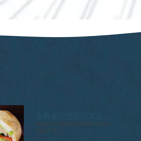
金枪鱼汉堡配日式凉拌
卷心菜
装满金枪鱼肉饼和日式凉拌卷心菜的美
味迷你汉堡。