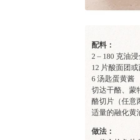
配料：
2 – 180 
12 片酸面团
6 汤匙蛋黄酱
切达干酪、蒙
酪切片（任意
适量的融化黄
做法：