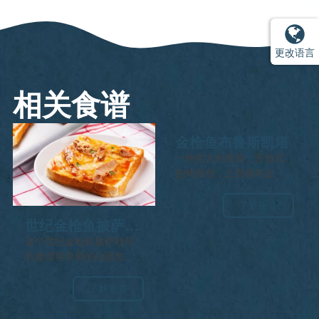
更改语言
相关食谱
金枪鱼布鲁斯凯塔
一种意大利前菜；开放式
的烤面包，上面铺有金枪
鱼，朝鲜蓟，橄榄和羊奶
酪。
了解更多
世纪金枪鱼披萨吐
司
这个世纪金枪鱼披萨吐司
的食谱将简单的白面包片
转变为美味的享受，上面
铺满了世纪金枪鱼片、意
了解更多
大利面酱、可选的蔬菜、
奶酪和一撒的意大利调味