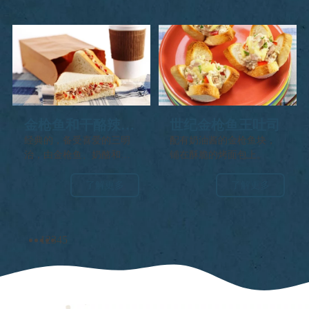
料，然后烤至奶酪融化和
面包烤焦。
金枪鱼和干酪辣椒
世纪金枪鱼王吐司
三明治
经典的，备受喜爱的三明
配有奶油酱的金枪鱼块，
治，由金枪鱼、奶酪和辣
铺在酥脆的烤面包上。
椒填充。
了解更多
了解更多
1
2
3
4
5