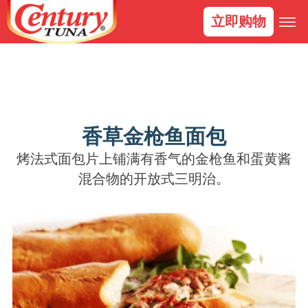
立即购物
香草金枪鱼面包
烤法式面包片上铺满有香气的金枪鱼和蛋黄酱
混合物的开放式三明治。