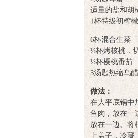
适量的盐和胡
1杯特级初榨
6杯混合生菜
½杯烤核桃，
½杯樱桃番茄
3汤匙热缩乌
做法：
在大平底锅中
鱼肉，放在一
放在一边。将
上盖子，冷藏