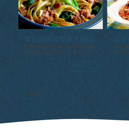
世纪鲔鱼味噌意大利面
金枪
世纪金枪鱼和味噌意大利面将辣金枪鱼
搭配鳀
和美味的味噌与面条融合，配以蔬菜和
金枪鱼
杏仁丰富风味。这道融合菜肴是一道美
味、快速制作的餐点，适合任何场合。
了解更多
1
2
3
4
5