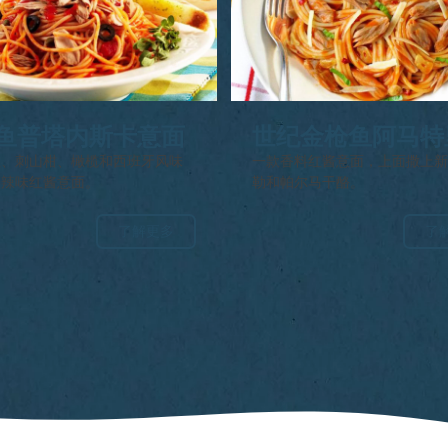
鱼普塔内斯卡意面
世纪金枪鱼阿马特
纳意面
鱼、刺山柑、橄榄和西班牙风味
一款香料红酱意面，上面撒上
的辣味红酱意面。
勒和帕尔马干酪。
了解更多
了