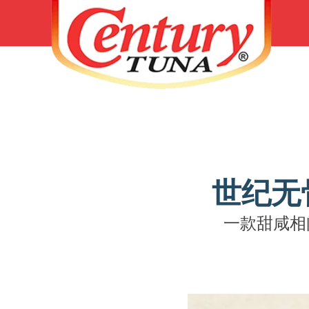
世纪无
一款甜咸相