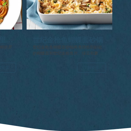
里恰
世纪金枪鱼蝴蝶面砂锅
新鲜的罗
世纪金枪鱼蝴蝶面砂锅将煮得恰到好处
的蝴蝶面和世纪金枪鱼片、绿豆和蘑菇
融入奶油蘑菇酱中，上面撒上帕尔玛干
酪和面包屑烤成金黄色，是一道舒适
解更多
了解更多
的、营养丰富的菜肴。