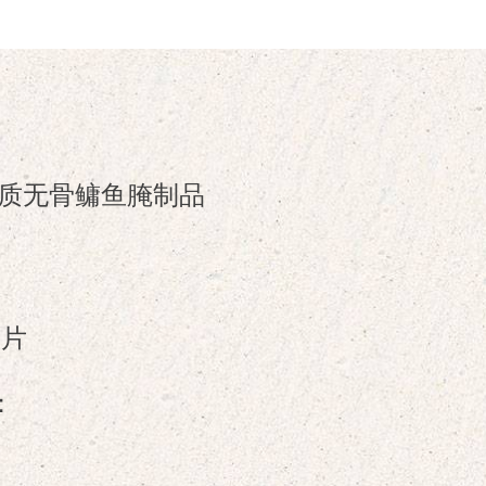
纪优质无骨鳙鱼腌制品
切片
：