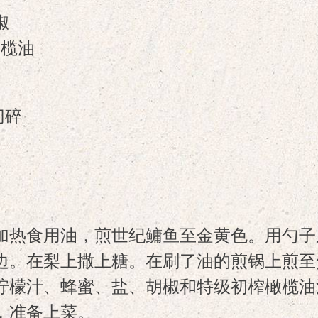
椒
橄榄油
切碎
醋
加热食用油，煎世纪鳙鱼至金黄色。用勺子
边。在梨上撒上糖。在刷了油的煎锅上煎至
柠檬汁、蜂蜜、盐、胡椒和特级初榨橄榄油
，准备上菜。