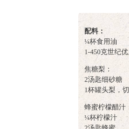
配料：
¼杯食用油
1-450克世
焦糖梨：
2汤匙细砂糖
1杯罐头梨，
蜂蜜柠檬醋汁
¼杯柠檬汁
2汤匙蜂蜜