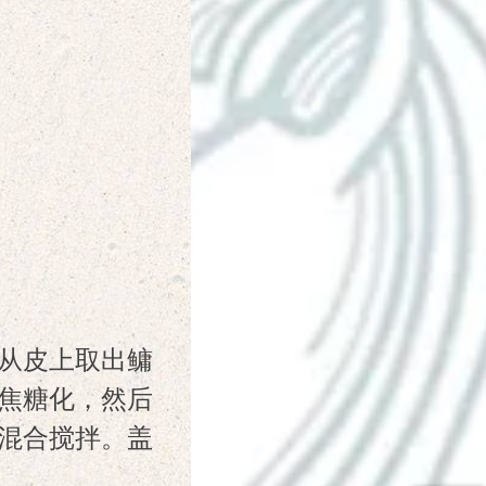
从皮上取出鳙
焦糖化，然后
混合搅拌。盖