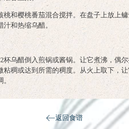
核桃和樱桃番茄混合搅拌。在盘子上放上鳙
醋汁和热缩乌醋。
将2杯乌醋倒入煎锅或酱锅。让它煮沸，偶尔
微粘稠或达到所需的稠度。从火上取下，让
稠。
返回食谱