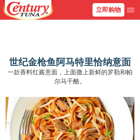
立即购物
世纪金枪鱼阿马特里恰纳意面
一款香料红酱意面，上面撒上新鲜的罗勒和帕
尔马干酪。