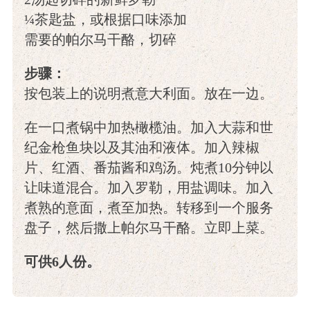
¼茶匙盐，或根据口味添加
需要的帕尔马干酪，切碎
步骤：
按包装上的说明煮意大利面。放在一边。
在一口煮锅中加热橄榄油。加入大蒜和世
纪金枪鱼块以及其油和液体。加入辣椒
片、红酒、番茄酱和鸡汤。炖煮10分钟以
让味道混合。加入罗勒，用盐调味。加入
煮熟的意面，煮至加热。转移到一个服务
盘子，然后撒上帕尔马干酪。立即上菜。
可供6人份。