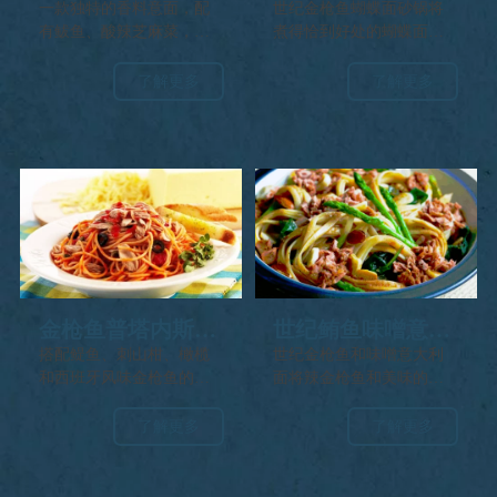
和松子宽面条
砂锅
一款独特的香料意面，配
世纪金枪鱼蝴蝶面砂锅将
有鲅鱼、酸辣芝麻菜，上
煮得恰到好处的蝴蝶面和
面撒有烤坚果。
世纪金枪鱼片、绿豆和蘑
菇融入奶油蘑菇酱中，上
了解更多
了解更多
面撒上帕尔玛干酪和面包
屑烤成金黄色，是一道舒
适的、营养丰富的菜肴。
金枪鱼普塔内斯卡
世纪鲔鱼味噌意大
意面
利面
搭配鳀鱼、刺山柑、橄榄
世纪金枪鱼和味噌意大利
和西班牙风味金枪鱼的辣
面将辣金枪鱼和美味的味
味红酱意面。
噌与面条融合，配以蔬菜
和杏仁丰富风味。这道融
了解更多
了解更多
合菜肴是一道美味、快速
制作的餐点，适合任何场
合。