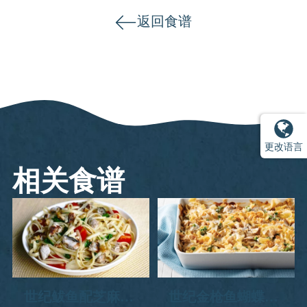
返回食谱
更改语言
相关食谱
世纪鲅鱼配芝麻菜
世纪金枪鱼蝴蝶面