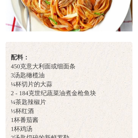
配料：
450克意大利面或细面条
3汤匙橄榄油
¼杯切片的大蒜
2 - 184克世纪蔬菜油煮金枪鱼块
¼茶匙辣椒片
½杯红酒
1杯番茄酱
1杯鸡汤
2汤匙切碎的新鲜罗勒