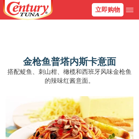
立即购物
金枪鱼普塔内斯卡意面
搭配鳀鱼、刺山柑、橄榄和西班牙风味金枪鱼
的辣味红酱意面。