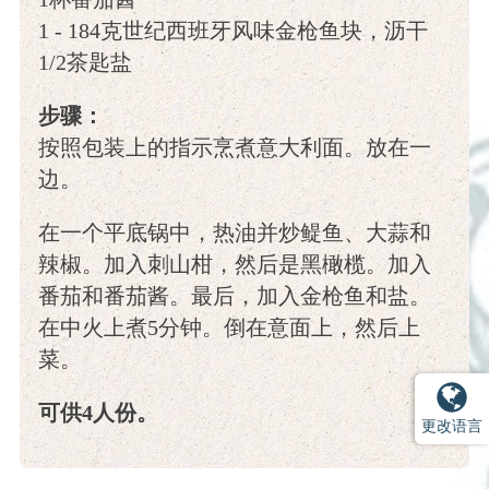
1 - 184克世纪西班牙风味金枪鱼块，沥干
1/2茶匙盐
步骤：
按照包装上的指示烹煮意大利面。放在一
边。
在一个平底锅中，热油并炒鳀鱼、大蒜和
辣椒。加入刺山柑，然后是黑橄榄。加入
番茄和番茄酱。最后，加入金枪鱼和盐。
在中火上煮5分钟。倒在意面上，然后上
菜。
可供4人份。
更改语言