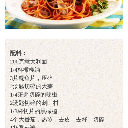
配料：
200克意大利面
1/4杯橄榄油
3片鳀鱼片，压碎
2汤匙切碎的大蒜
1/4茶匙切碎的辣椒
2汤匙切碎的刺山柑
1/3杯切片的黑橄榄
4个大番茄，热烫，去皮，去籽，切碎
1杯番茄酱