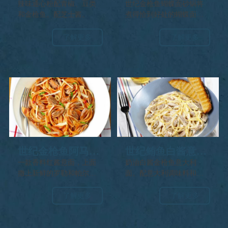
砂锅
辣味通心粉配青椒、豆类
世纪金枪鱼蝴蝶面砂锅将
和金枪鱼。配芝士酱。
煮得恰到好处的蝴蝶面和
世纪金枪鱼片、绿豆和蘑
菇融入奶油蘑菇酱中，上
了解更多
了解更多
面撒上帕尔玛干酪和面包
屑烤成金黄色，是一道舒
适的、营养丰富的菜肴。
世纪金枪鱼阿马特
世纪鲔鱼白酱意大
里恰纳意面
利面
一款香料红酱意面，上面
奶油白酱金枪鱼意大利
撒上新鲜的罗勒和帕尔马
面。配意大利调味料和奶
干酪。
酪碎。
了解更多
了解更多