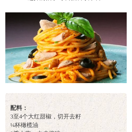
配料：
3至4个大红甜椒，切开去籽
¼杯橄榄油