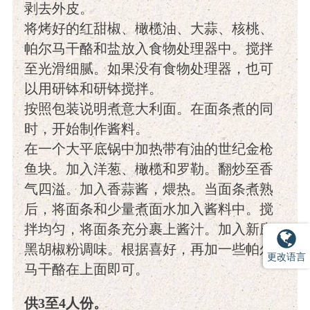
剥去外皮。
将烤好的红甜椒、橄榄油、大蒜、核桃、
帕尔马干酪和盐放入食物处理器中。搅拌
至光滑细腻。如果没有食物处理器，也可
以用研钵和研钵搅拌。
按照包装说明煮意大利面。在面条煮的同
时，开始制作酱料。
在一个大平底锅中加热带有油的世纪金枪
鱼块。加入洋葱、橄榄和罗勒。翻炒至香
气四溢。加入香蒜酱，煨热。当面条煮熟
后，将面条和少量煮面水加入酱料中。搅
拌均匀，将面条充分裹上酱汁。加入新磨
黑胡椒粉调味。根据喜好，再加一些帕尔
更改语言
马干酪在上面即可。
供3至4人份。