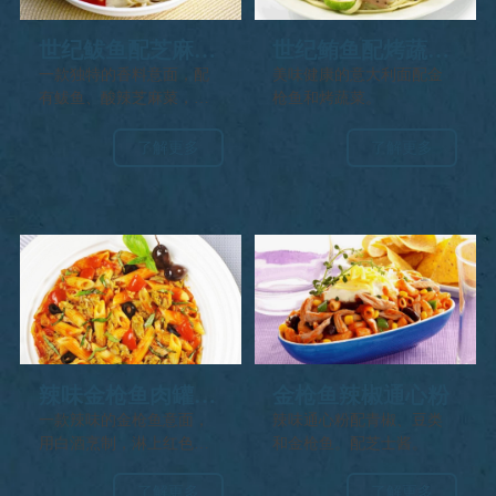
世纪鲅鱼配芝麻菜
世纪鲔鱼配烤蔬菜
和松子宽面条
意大利面
一款独特的香料意面，配
美味健康的意大利面配金
有鲅鱼、酸辣芝麻菜，上
枪鱼和烤蔬菜。
面撒有烤坚果。
了解更多
了解更多
辣味金枪鱼肉罐头
金枪鱼辣椒通心粉
& 那不勒斯彭尼面
一款辣味的金枪鱼意面，
辣味通心粉配青椒、豆类
用白酒烹制，淋上红色的
和金枪鱼。配芝士酱。
意大利酱。
了解更多
了解更多