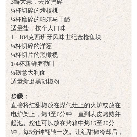
3瓣大蒜，去皮捣碎
¼杯切碎的烤核桃
¼杯磨碎的帕尔马干酪
适量盐，按个人口味
1 - 184克西班牙风味世纪金枪鱼块
¼杯切碎的洋葱
¼杯切片的黑橄榄
1/4杯新鲜罗勒叶
½磅意大利面
适量新磨黑胡椒粉
步骤：
直接将红甜椒放在煤气灶上的火炉或放在
电炉架上，烤4至6分钟，直到表皮烤熟并
起泡。您也可以放在烤箱中烤15至20分
钟，每5分钟翻转一次。让红甜椒冷却后，