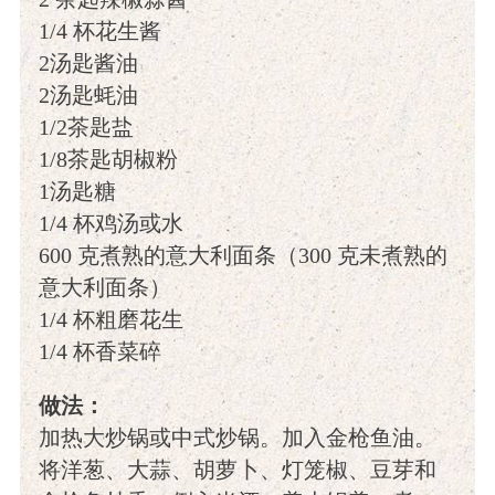
1/4 杯花生酱
2汤匙酱油
2汤匙蚝油
1/2茶匙盐
1/8茶匙胡椒粉
1汤匙糖
1/4 杯鸡汤或水
600 克煮熟的意大利面条（300 克未煮熟的
意大利面条）
1/4 杯粗磨花生
1/4 杯香菜碎
做法：
加热大炒锅或中式炒锅。加入金枪鱼油。
将洋葱、大蒜、胡萝卜、灯笼椒、豆芽和