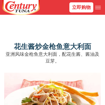
立即购物
花生酱炒金枪鱼意大利面
亚洲风味金枪鱼意大利面，配花生酱、酱油及
豆芽。