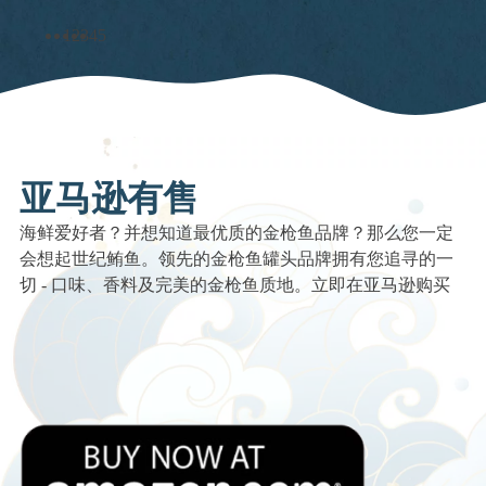
块、洋葱、橄榄和新鲜罗
1
2
3
4
5
勒一起搅拌入煮熟的意大
利面条中，形成一道美味
的意面菜肴，最后撒上少
许新鲜磨碎的胡椒和可选
择的帕尔玛干酪作为装
饰。
亚马逊有售
海鲜爱好者？并想知道最优质的金枪鱼品牌？那么您一定
会想起世纪鲔鱼。领先的金枪鱼罐头品牌拥有您追寻的一
切 - 口味、香料及完美的金枪鱼质地。立即在亚马逊购买