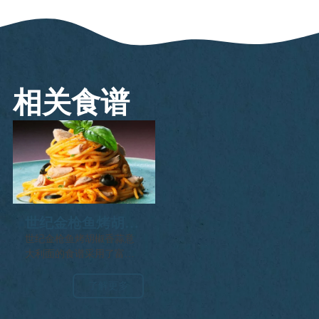
相关食谱
世纪金枪鱼烤胡椒
香蒜酱意大利面
世纪金枪鱼烤胡椒香蒜意
大利面的食谱采用了富有
风味的烤胡椒香蒜酱，由
烤红辣椒、大蒜、核桃、
了解更多
帕尔玛干酪和橄榄油制
成。将其与炒世纪金枪鱼