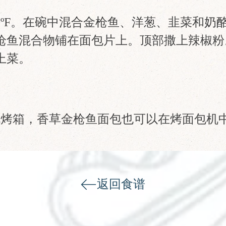
50ºF。在碗中混合金枪鱼、洋葱、韭菜和奶
枪鱼混合物铺在面包片上。顶部撒上辣椒粉
上菜。
。
规烤箱，香草金枪鱼面包也可以在烤面包机
返回食谱