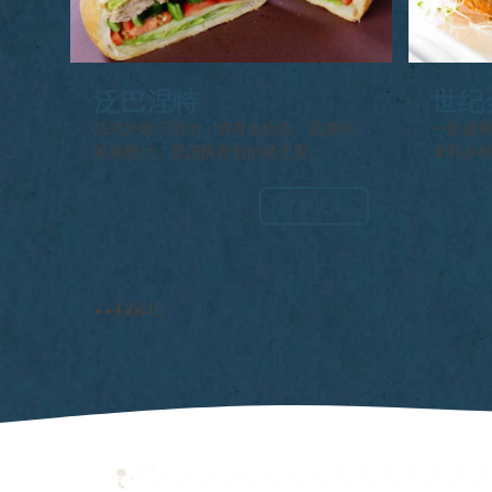
泛巴涅特
世纪
沙拉
法式外带三明治，填有金枪鱼、蔬菜和
一款健
第戎醋汁，塞进酸面包的硬壳里。
末和乡
了解更多
1
2
3
4
5