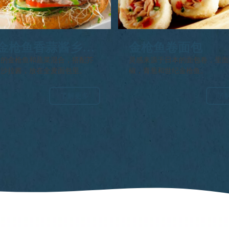
金枪鱼香蒜酱乡村
金枪鱼卷面包
酱三明治
康的金枪鱼和蔬菜混合，搭配芥
灵感来源于日本的面包卷，里
村沙拉酱，放在全麦面包里。
椒，青葱和世纪金枪鱼。
了解更多
了