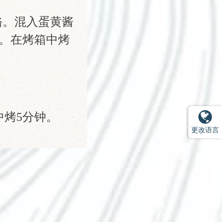
酪。混入蛋黄酱
。在烤箱中烤
中烤5分钟。
更改语言