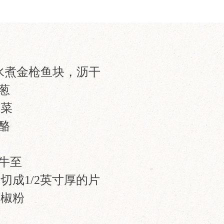
世纪水煮金枪鱼块，沥干
洋葱
韭菜
奶酪
的牛至
切成1/2英寸厚的片
辣椒粉