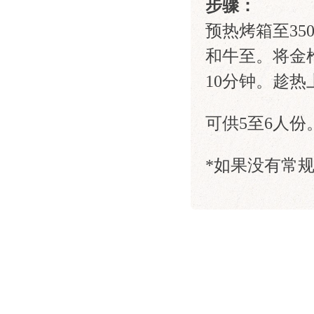
步骤：
预热烤箱至3
和牛至。将金
10分钟。趁热
可供5至6人份
*如果没有常