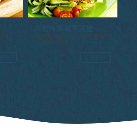
金枪鱼夏威夷汉堡
面填有甜
肉质丰富的金枪鱼汉堡，每一口都有多
汁的烤菠萝的爆发。
解更多
了解更多