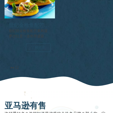
世纪金枪鱼配芒果
和菠萝沙拉
世纪轻金枪鱼配芒果和菠
萝沙拉是一道热带盛宴，
将世纪轻金枪鱼的淡雅口
感与熟芒果和菠萝的甜味
了解更多
以及芹菜和坚果的脆度混
合在一起
1
2
亚马逊有售