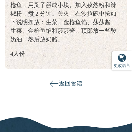
枪鱼，用叉子掰成小块。加入孜然粉和辣
椒粉，煮 2 分钟。关火。在沙拉碗中按如
下说明摆放：生菜、金枪鱼馅、莎莎酱、
生菜、金枪鱼馅和莎莎酱。顶部放一些酸
奶油，然后放奶酪。
4人份
更改语言
返回食谱