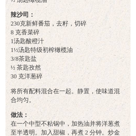
辣沙司：
230克新鲜番茄，去籽，切碎
8 克香菜碎
1汤匙酸橙汁
1½汤匙特级初榨橄榄油
3/8茶匙盐
½ 茶匙孜然
30 克洋葱碎
将所有配料混合在一起。静置，使味道混
合均匀。
做法：
在一个中型不粘锅中，加热油并将洋葱煮
至半透明。加入甜椒，再煮 2 分钟。炒金