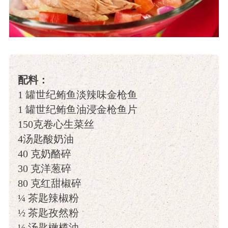
配料：
1 罐世纪鲔鱼淡辣味金枪鱼
1 罐世纪鲔鱼油浸金枪鱼片
150克卷心生菜丝
4汤匙酸奶油
40 克奶酪碎
30 克洋葱碎
80 克红甜椒碎
¼ 茶匙辣椒粉
½ 茶匙孜然粉
½ 汤匙橄榄油