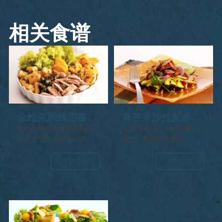
相关食谱
金枪鱼和烤甜薯沙
青芒果沙拉配脆金
拉
枪鱼
金枪鱼和烤甜薯沙拉的配
亚洲风味沙拉，由松脆的
方将世纪轻金枪鱼片的淡
绿色芒果和炸金枪鱼、鱼
雅风味与烤甜薯和年轻玉
露、拌蔬菜制成，并在上
米的自然甜味融合，摆在
面撒上花生。
了解更多
了解更多
生菜床上