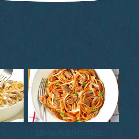
世纪金枪鱼阿马特里恰