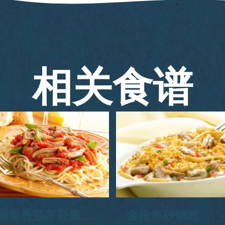
相关食谱
鲔鱼番茄罗勒酱意
金枪鱼砂锅面