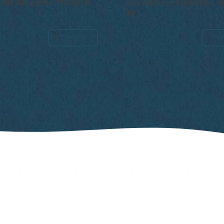
面
使用厚实的金枪鱼和蘑菇制作意
奶油金枪鱼意大利面配面条，
。
制。
了解更多
了