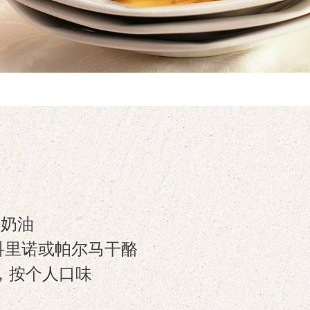
饪奶油
科里诺或帕尔马干酪
，按个人口味