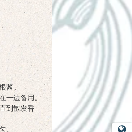
根酱。
在一边备用。
直到散发香
匀。