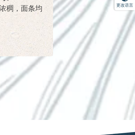
更改语言
浓稠，面条均