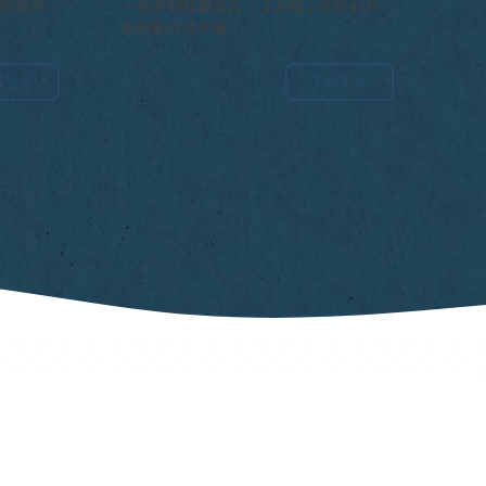
纳意面
用砂锅烤
一款香料红酱意面，上面撒上新鲜的罗
勒和帕尔马干酪。
解更多
了解更多