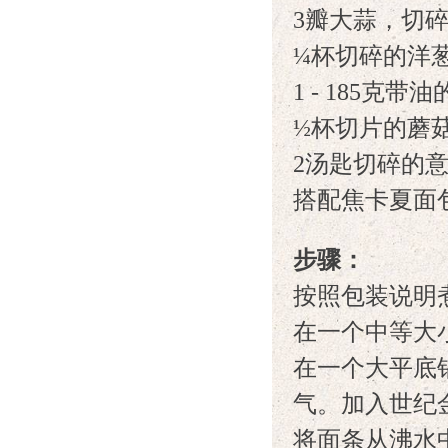
3瓣大蒜，切
¼杯切碎的洋
1 - 185克
½杯切片的蘑
2汤匙切碎的
搭配焦卡夏面
步骤：
按照包装说明
在一个中等大
在一个大平底
气。加入世纪
将面条从沸水