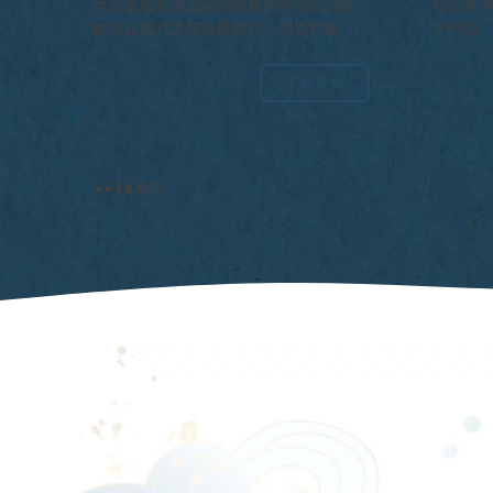
大利
世纪金枪鱼蝴蝶面砂锅将煮得恰到好处
我们将
的蝴蝶面和世纪金枪鱼片、绿豆和蘑菇
大利面
融入奶油蘑菇酱中，上面撒上帕尔玛干
酪和面包屑烤成金黄色，是一道舒适
了解更多
的、营养丰富的菜肴。
1
2
3
4
5