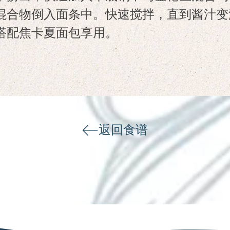
混合物倒入面条中。快速搅拌，直到酱汁变
搭配焦卡夏面包享用。
返回食谱