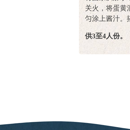
关火，将蛋黄
匀涂上酱汁。
供3至4人份。