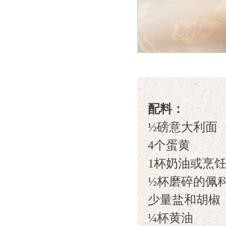
配料：
½磅意大利面
4个蛋黄
1杯奶油或烹
½杯磨碎的佩
少量盐和胡椒
¼杯黄油