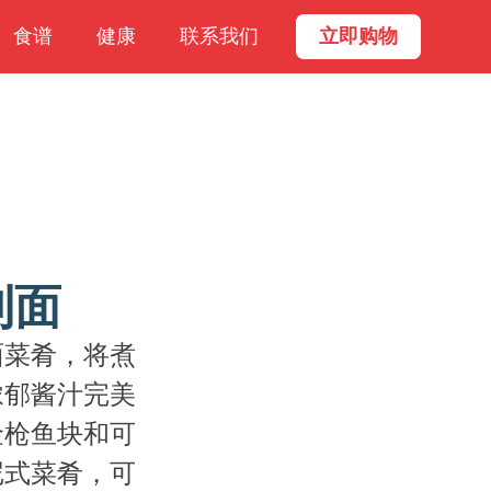
食谱
健康
联系我们
立即购物
利面
面菜肴，将煮
浓郁酱汁完美
金枪鱼块和可
尼式菜肴，可