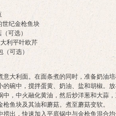
碎
葱
带油的世纪金枪鱼块
菇（可选）
意大利平叶欧芹
包（可选）
煮意大利面。在面条煮的同时，准备奶油培
小的碗中，搅拌蛋黄、奶油、盐和胡椒。放
锅中，中火融化黄油，然后炒洋葱和大蒜，
金枪鱼块及其油和蘑菇。煮至蘑菇变软。
中捞出，快速加入平底锅中与金枪鱼混合均